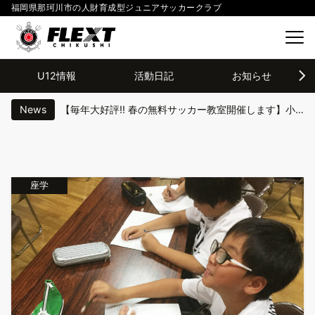
福岡県那珂川市の人財育成型ジュニアサッカークラブ
U12情報
活動日記
お知らせ
News
【毎年大好評!! 春の無料サッカー教室開催します】小学１年〜小学３年対象。はじめてのお子様から楽しめる教室です♪
【篠北U８カップ@かぶとの森運動広場】４試合２１得点！！！得失点差３点及ばずの、、、準優勝！！！
【筑後チャレンジカップU11＠筑後広域公園フィットネスエリア】順位トーナメント優勝🏆
座学
【第１回ＦＲオータムフェス2023＠グローバルアリーナ2DAY】3年生にとって初めての宿泊カップ!!
【2025年春の無料サッカー教室開催!!】小学１年〜小学4年対象。はじめてのお子様から楽しめる教室です♪