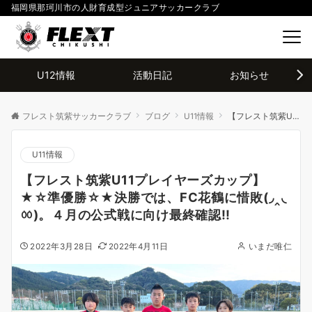
福岡県那珂川市の人財育成型ジュニアサッカークラブ
U12情報
活動日記
お知らせ
フレスト筑紫サッカークラブ
ブログ
U11情報
【フレスト筑紫U11プレイヤーズカップ】★☆準優勝☆★決勝では、FC花鶴に惜敗(◞‸◟ㆀ)。４月の公式戦に向け最終確認!!
U11情報
【フレスト筑紫U11プレイヤーズカップ】
★☆準優勝☆★決勝では、FC花鶴に惜敗(◞‸◟
ㆀ)。４月の公式戦に向け最終確認!!
2022年3月28日
2022年4月11日
いまだ唯仁