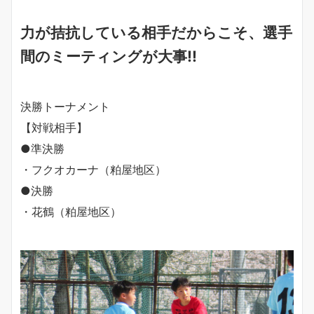
力が拮抗している相手だからこそ、選手
間のミーティングが大事!!
決勝トーナメント
【対戦相手】
●準決勝
・フクオカーナ（粕屋地区）
●決勝
・花鶴（粕屋地区）