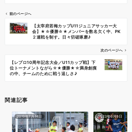
前のページへ
投
【太宰府若梅カップU11ジュニアサッカー大
稿
会】★☆優勝☆★メンバーを数名欠く中、PK
ナ
２連戦を制す。日々切磋琢磨♪
ビ
ゲ
次のページへ
ー
【レプロ10周年記念大会／U11カップ戦】下
シ
位トーナメントながら☆★優勝★☆満身創痍
ョ
の中、チームのために戦う逞しさ♪
ン
関連記事
2019年7月14日
2023年6月5日