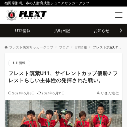
福岡県那珂川市の人財育成型ジュニアサッカークラブ
U12情報
活動日記
お知らせ
フレスト筑紫サッカークラブ
ブログ
U11情報
フレスト筑紫U11、サイレントカップ優勝♪ フレストらしい主体性の発揮された戦い。
U11情報
フレスト筑紫U11、サイレントカップ優勝♪ フ
レストらしい主体性の発揮された戦い。
2021年5月8日
2021年5月11日
いまだ唯仁