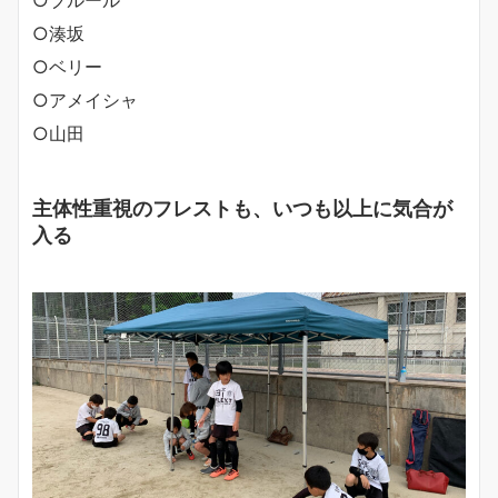
○湊坂
○ベリー
○アメイシャ
○山田
主体性重視のフレストも、いつも以上に気合が
入る