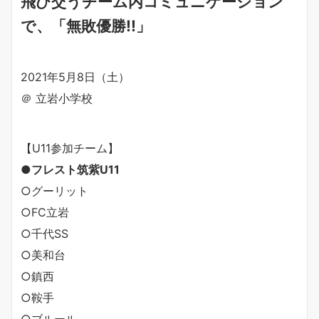
飛び交うチーム内コミュニケーション
で、「無敗優勝!!」
2021年5月8日（土）
＠ 立岩小学校
【U11参加チーム】
●フレスト筑紫U11
○グーリット
○FC立岩
○千代SS
○美和台
○鎮西
○鞍手
○ブルール