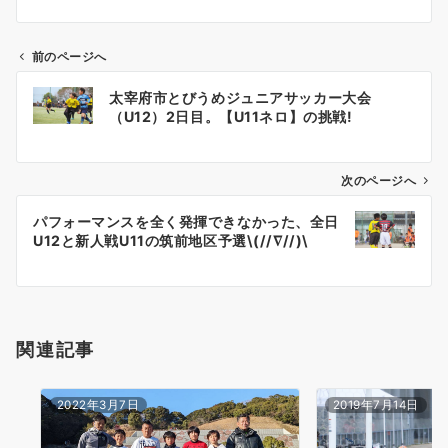
前のページへ
投
太宰府市とびうめジュニアサッカー大会
稿
（U12）2日目。【U11ネロ】の挑戦!
ナ
ビ
ゲ
次のページへ
ー
パフォーマンスを全く発揮できなかった、全日
シ
U12と新人戦U11の筑前地区予選\(//∇//)\
ョ
ン
関連記事
2022年3月7日
2019年7月14日