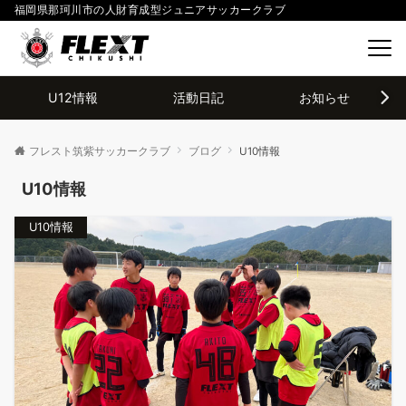
福岡県那珂川市の人財育成型ジュニアサッカークラブ
U12情報
活動日記
お知らせ
フレスト筑紫サッカークラブ
ブログ
U10情報
U10情報
U10情報