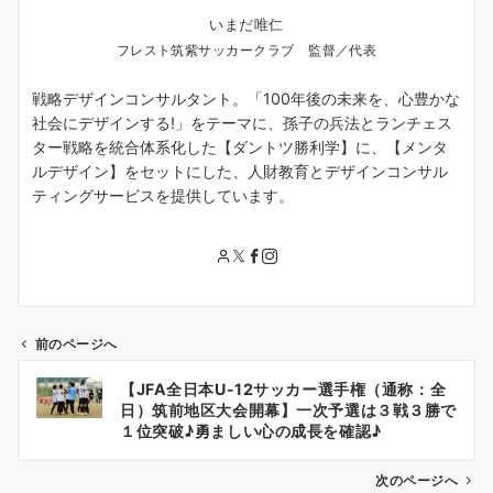
いまだ唯仁
フレスト筑紫サッカークラブ 監督／代表
戦略デザインコンサルタント。「100年後の未来を、心豊かな
社会にデザインする!」をテーマに、孫子の兵法とランチェス
ター戦略を統合体系化した【ダントツ勝利学】に、【メンタ
ルデザイン】をセットにした、人財教育とデザインコンサル
ティングサービスを提供しています。
前のページへ
投
【JFA全日本U-12サッカー選手権（通称：全
稿
日）筑前地区大会開幕】一次予選は３戦３勝で
ナ
１位突破♪勇ましい心の成長を確認♪
ビ
ゲ
次のページへ