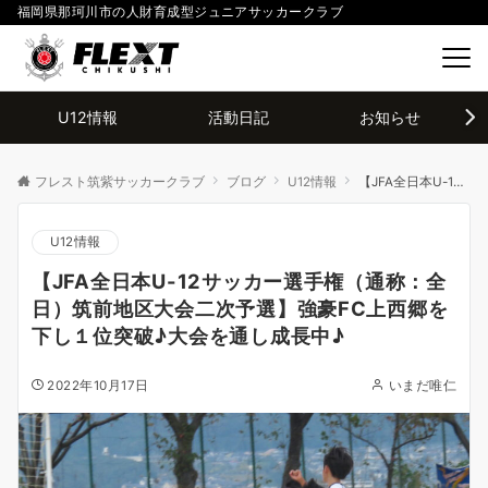
福岡県那珂川市の人財育成型ジュニアサッカークラブ
U12情報
活動日記
お知らせ
フレスト筑紫サッカークラブ
ブログ
U12情報
【JFA全日本U-12サッカー選手権（通称：全日）筑前地区大会二次予選】強豪FC上西郷を下し１位突破♪大会を通し成長中♪
U12情報
【JFA全日本U-12サッカー選手権（通称：全
日）筑前地区大会二次予選】強豪FC上西郷を
下し１位突破♪大会を通し成長中♪
2022年10月17日
いまだ唯仁