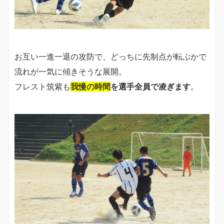
お互い一進一退の攻防で、どっちに先制点が転ぶかで
流れが一気に傾きそうな展開。
フレスト筑紫も
我慢の時間
を選手全員で凌ぎます
。