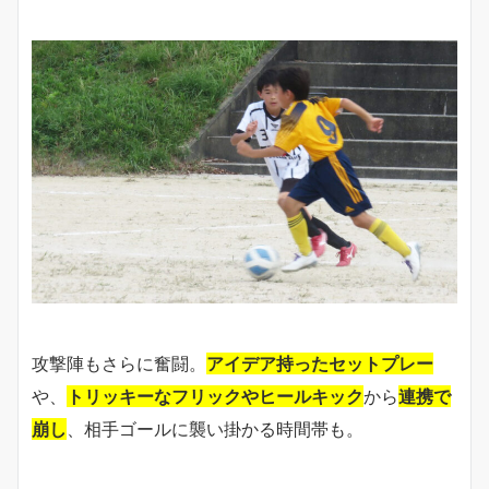
攻撃陣もさらに奮闘。
アイデア持ったセットプレー
や、
トリッキーなフリックやヒールキック
から
連携で
崩し
、相手ゴールに襲い掛かる時間帯も。