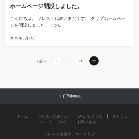
ホームページ開設しました。
こんにちは。 フレスト代表いまだです。 クラブホームペー
ジを開設しました。 この...
2019年3月29日
投
…
前へ
1
21
22
稿
の
ペ
ー
ジ
送
り
ホーム
フレスト筑紫とは
U12 FC クラス
スケジュ
ール
ブログ
お問い合せ
フレスト筑紫サッカークラブ