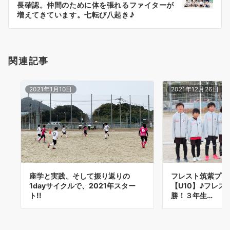
シ
長確認。仲間のために体を張れるファイターが
ョ
増えてきています。七転び八起き♪
ン
関連記事
2021年1月10日
2021年12月26日
座学と実践、そして振り返りの
フレスト筑紫プレ
1dayサイクルで、2021年スター
【U10】♪フレス
ト!!
勝！３年生…