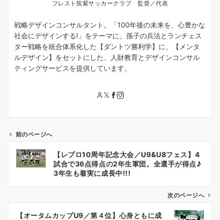
フレスト筑紫サッカークラブ 監督／代表
戦略デザインコンサルタント。「100年後の未来を、心豊かな
社会にデザインする!」をテーマに、孫子の兵法とランチェス
ター戦略を統合体系化した【ダントツ勝利学】に、【メンタ
ルデザイン】をセットにした、人財教育とデザインコンサル
ティングサービスを提供しています。
前のページへ
投
【レプロ10周年記念大会／U9&U8フェス】4
稿
試合で36点得点の2年生軍団。全選手が得点♪
ナ
3年生も着実に成長中!!!
ビ
ゲ
次のページへ
ー
【オータムカップU9／第４位】心身ともに成