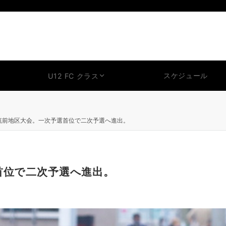
スケジュール
U12 FC クラス
2筑前地区大会。一次予選首位で二次予選へ進出。
首位で二次予選へ進出。