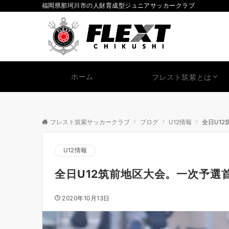
福岡県那珂川市の人財育成型ジュニアサッカークラブ
ホーム
フレスト筑紫とは
フレスト筑紫サッカークラブ
ブログ
U12情報
全日U1
U12情報
全日U12筑前地区大会。一次予選
2020年10月13日