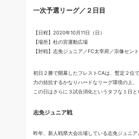
一次予選リーグ／２日目
【日程】2020年10月11日（日）
【場所】杜の宮運動広場
【対戦】志免ジュニア／FC太宰府／宗像セン
初日２勝で開幕したフレストCAは、暫定２位
力の拮抗するかなりハードなリーグ環境の上、
この日はさらに３試合消化というタフな１日と
志免ジュニア戦
昨年、新人戦県大会出場している志免ジュニア